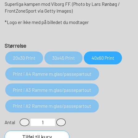
Superliga kampen mod Viborg FF. (Photo by Lars Rønbøg /
FrontZoneSport via Getty Images)
*Logo er ikke med på billedet du modtager
Størrelse
20x30 Print
30x45 Print
40x60 Print
Print i A4 Ramme m.glas/passepartout
Print i A3 Ramme m.glas/passepartout
Print i A2 Ramme m.glas/passepartout
Antal
Tilføj til kurv