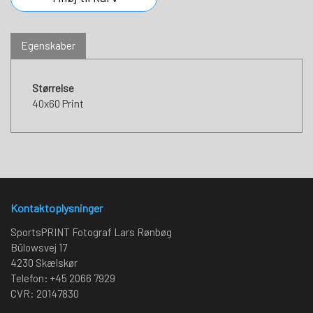
Egenskaber
Størrelse
40x60 Print
Kontaktoplysninger
SportsPRINT Fotograf Lars Rønbøg
Bülowsvej 17
4230 Skælskør
Telefon: +45 2066 7929
CVR: 20147830