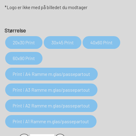
*Logo er ikke med på billedet du modtager
Størrelse
20x30 Print
30x45 Print
40x60 Print
60x90 Print
Print i A4 Ramme m.glas/passepartout
Print i A3 Ramme m.glas/passepartout
Print i A2 Ramme m.glas/passepartout
Print i A1 Ramme m.glas/passepartout