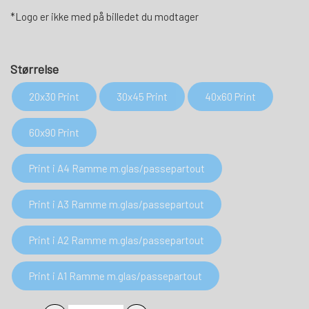
*Logo er ikke med på billedet du modtager
Størrelse
20x30 Print
30x45 Print
40x60 Print
60x90 Print
Print i A4 Ramme m.glas/passepartout
Print i A3 Ramme m.glas/passepartout
Print i A2 Ramme m.glas/passepartout
Print i A1 Ramme m.glas/passepartout