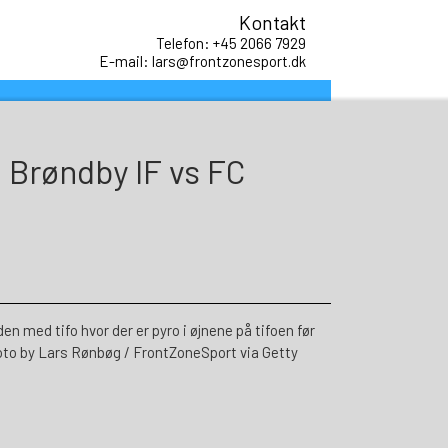
Kontakt
Telefon: +45 2066 7929
E-mail: lars@frontzonesport.dk
, Brøndby IF vs FC
med tifo hvor der er pyro i øjnene på tifoen før
o by Lars Rønbøg / FrontZoneSport via Getty