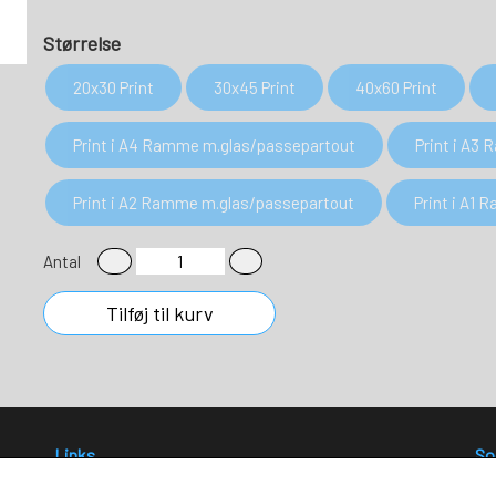
Størrelse
20x30 Print
30x45 Print
40x60 Print
Print i A4 Ramme m.glas/passepartout
Print i A3
Print i A2 Ramme m.glas/passepartout
Print i A1
Antal
Tilføj til kurv
Links
So
Salgs- og leveringsbetingelser