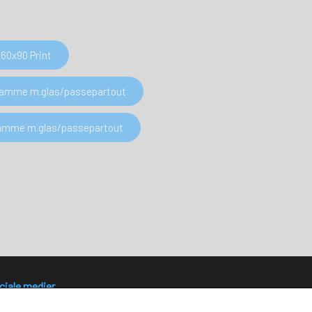
60x90 Print
 Ramme m.glas/passepartout
 Ramme m.glas/passepartout
ciale medier