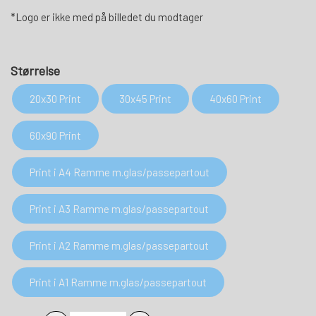
*Logo er ikke med på billedet du modtager
Størrelse
20x30 Print
30x45 Print
40x60 Print
60x90 Print
Print i A4 Ramme m.glas/passepartout
Print i A3 Ramme m.glas/passepartout
Print i A2 Ramme m.glas/passepartout
Print i A1 Ramme m.glas/passepartout