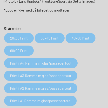
(Photo by Lars Rønbøg / FrontZoneSport via Getty Images)
*Logo er ikke med på billedet du modtager
Størrelse
20x30 Print
30x45 Print
40x60 Print
60x90 Print
Print i A4 Ramme m.glas/passepartout
Print i A3 Ramme m.glas/passepartout
Print i A2 Ramme m.glas/passepartout
Print i A1 Ramme m.glas/passepartout