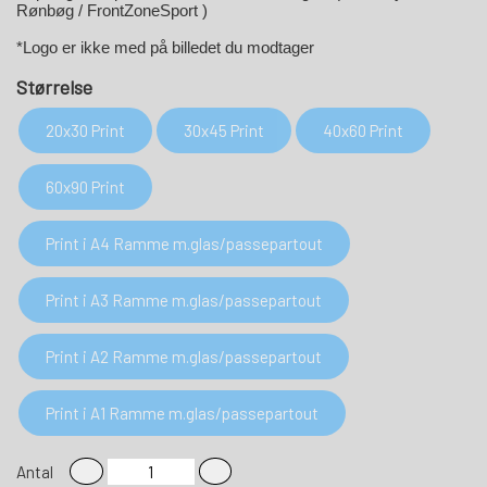
Rønbøg / FrontZoneSport )
*Logo er ikke med på billedet du modtager
Størrelse
20x30 Print
30x45 Print
40x60 Print
60x90 Print
Print i A4 Ramme m.glas/passepartout
Print i A3 Ramme m.glas/passepartout
Print i A2 Ramme m.glas/passepartout
Print i A1 Ramme m.glas/passepartout
Antal