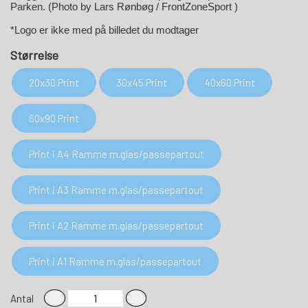
Parken. (Photo by Lars Rønbøg / FrontZoneSport )
*Logo er ikke med på billedet du modtager
Størrelse
20x30 Print
30x45 Print
40x60 Print
60x90 Print
Print i A4 Ramme m.glas/passepartout
Print i A3 Ramme m.glas/passepartout
Print i A2 Ramme m.glas/passepartout
Print i A1 Ramme m.glas/passepartout
Antal