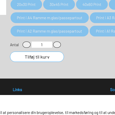
20x30 Print
30x45 Print
40x60 Print
Print i A4 Ramme m.glas/passepartout
Print i A3
Print i A2 Ramme m.glas/passepartout
Print i A1
Antal
Tilføj til kurv
Links
So
Salgs- og leveringsbetingelser
Cookies
Fortrydelse og reklamation
til at personalisere din brugeroplevelse, til markedsføring og til at