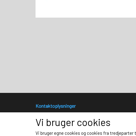
Kontaktoplysninger
SportsPRINT Fotograf Lars Rønbøg
Vi bruger cookies
Bülowsvej 17
4230 Skælskør
Vi bruger egne cookies og cookies fra tredjeparter 