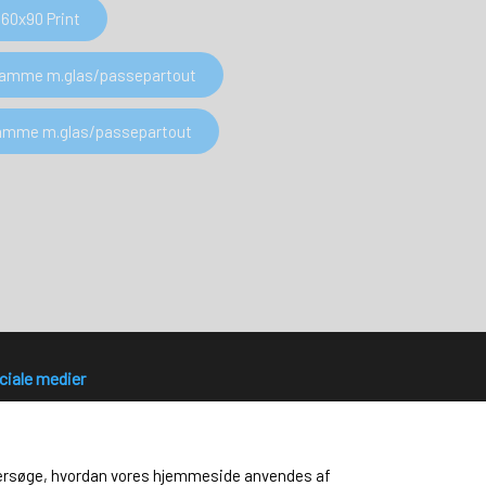
60x90 Print
 Ramme m.glas/passepartout
 Ramme m.glas/passepartout
ciale medier
 undersøge, hvordan vores hjemmeside anvendes af