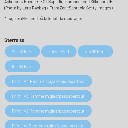
Ankersen, Randers FC i Superligakampen mod Silkeborg IF.
(Photo by Lars Rønbøg / FrontZoneSport via Getty Images)
*Logo er ikke med på billedet du modtager
Størrelse
20x30 Print
30x45 Print
40x60 Print
60x90 Print
Print i A4 Ramme m.glas/passepartout
Print i A3 Ramme m.glas/passepartout
Print i A2 Ramme m.glas/passepartout
Print i A1 Ramme m.glas/passepartout