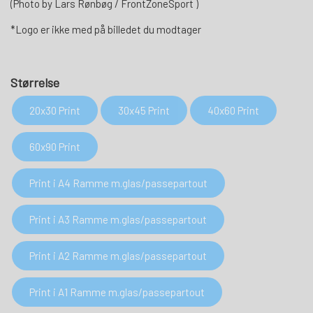
(Photo by Lars Rønbøg / FrontZoneSport )
*Logo er ikke med på billedet du modtager
Størrelse
20x30 Print
30x45 Print
40x60 Print
60x90 Print
Print i A4 Ramme m.glas/passepartout
Print i A3 Ramme m.glas/passepartout
Print i A2 Ramme m.glas/passepartout
Print i A1 Ramme m.glas/passepartout