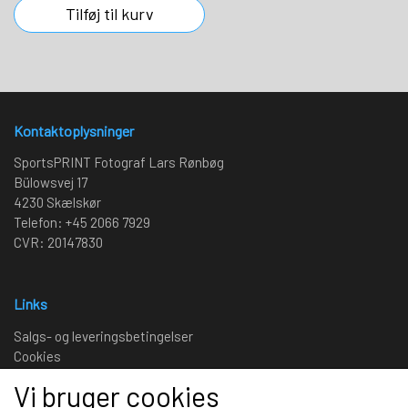
Tilføj til kurv
Kontaktoplysninger
SportsPRINT Fotograf Lars Rønbøg
Bülowsvej 17
4230 Skælskør
Telefon: +45 2066 7929
CVR: 20147830
Links
Salgs- og leveringsbetingelser
Cookies
Fortrydelse og reklamation
Vi bruger cookies
Kunde login