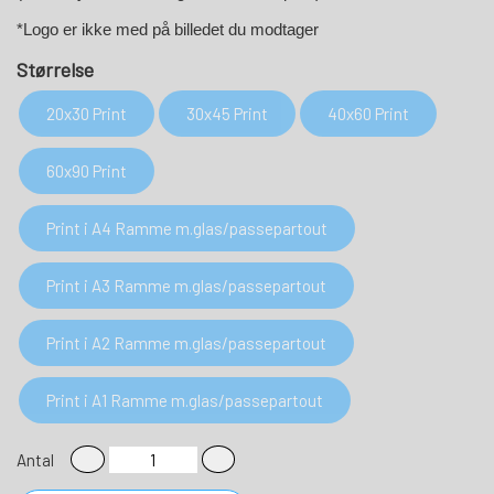
*Logo er ikke med på billedet du modtager
Størrelse
20x30 Print
30x45 Print
40x60 Print
60x90 Print
Print i A4 Ramme m.glas/passepartout
Print i A3 Ramme m.glas/passepartout
Print i A2 Ramme m.glas/passepartout
Print i A1 Ramme m.glas/passepartout
Antal