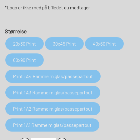
*Logo er ikke med på billedet du modtager
Størrelse
20x30 Print
30x45 Print
40x60 Print
60x90 Print
Print i A4 Ramme m.glas/passepartout
Print i A3 Ramme m.glas/passepartout
Print i A2 Ramme m.glas/passepartout
Print i A1 Ramme m.glas/passepartout