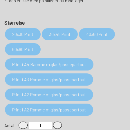
*Logo er ikke med på billedet du modtager
Størrelse
20x30 Print
30x45 Print
40x60 Print
60x90 Print
Print i A4 Ramme m.glas/passepartout
Print i A3 Ramme m.glas/passepartout
Print i A2 Ramme m.glas/passepartout
Print i A2 Ramme m.glas/passepartout
Antal