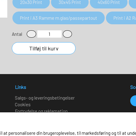
20x30 Print
30x45 Print
40x60 Print
Print i A3 Ramme m.glas/passepartout
Print i A2
Antal
Tilføj til kurv
Links
So
Salgs- og leveringsbetingelser
Cookies
Fortrydelse og reklamation
Kunde login
Om os
til at personalisere din brugeroplevelse, til markedsføring og til at