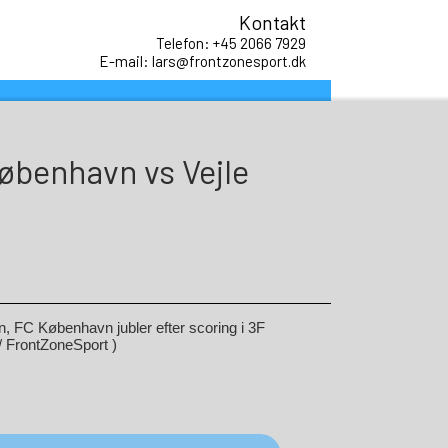
Kontakt
Telefon: +45 2066 7929
E-mail: lars@frontzonesport.dk
København vs Vejle
FC København jubler efter scoring i 3F
/ FrontZoneSport )