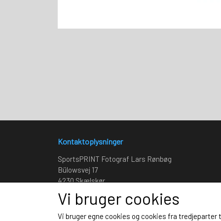
Kontaktoplysninger
SportsPRINT Fotograf Lars Rønbøg
Bülowsvej 17
4230 Skælskør
Telefon: +45 2066 7929
Vi bruger cookies
CVR: 20147830
Vi bruger egne cookies og cookies fra tredjeparter 