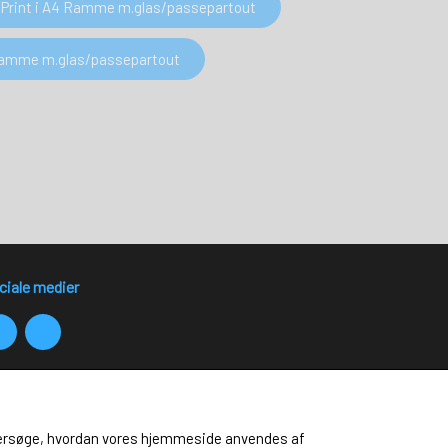
Print i A4 Ramme m.glas/passepartout
 Ramme m.glas/passepartout
ciale medier
 undersøge, hvordan vores hjemmeside anvendes af