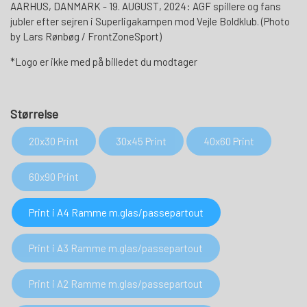
AARHUS, DANMARK - 19. AUGUST, 2024: AGF spillere og fans
jubler efter sejren i Superligakampen mod Vejle Boldklub. (Photo
by Lars Rønbøg / FrontZoneSport)
*Logo er ikke med på billedet du modtager
Størrelse
20x30 Print
30x45 Print
40x60 Print
60x90 Print
Print i A4 Ramme m.glas/passepartout
Print i A3 Ramme m.glas/passepartout
Print i A2 Ramme m.glas/passepartout