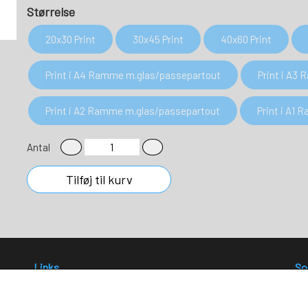
Størrelse
20x30 Print
30x45 Print
40x60 Print
Print i A4 Ramme m.glas/passepartout
Print i A3
Print i A2 Ramme m.glas/passepartout
Print i A1
Antal
Tilføj til kurv
Links
So
Salgs- og leveringsbetingelser
Cookies