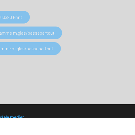
60x90 Print
 Ramme m.glas/passepartout
 Ramme m.glas/passepartout
ciale medier