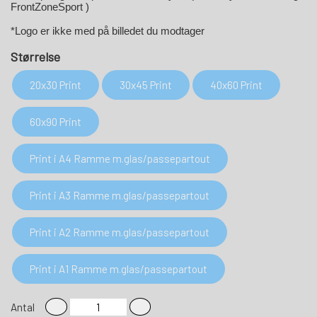
FrontZoneSport )
*Logo er ikke med på billedet du modtager
Størrelse
20x30 Print
30x45 Print
40x60 Print
60x90 Print
Print i A4 Ramme m.glas/passepartout
Print i A3 Ramme m.glas/passepartout
Print i A2 Ramme m.glas/passepartout
Print i A1 Ramme m.glas/passepartout
Antal