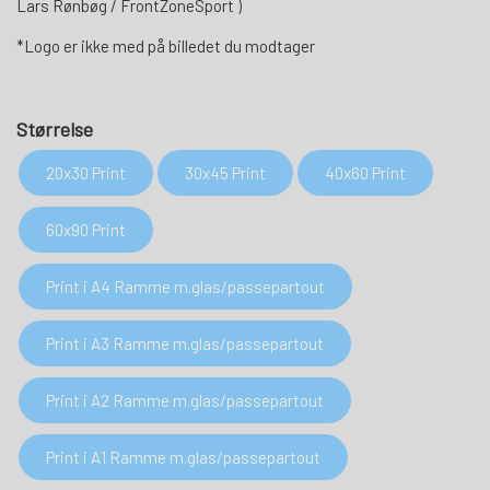
Lars Rønbøg / FrontZoneSport )
*Logo er ikke med på billedet du modtager
Størrelse
20x30 Print
30x45 Print
40x60 Print
60x90 Print
Print i A4 Ramme m.glas/passepartout
Print i A3 Ramme m.glas/passepartout
Print i A2 Ramme m.glas/passepartout
Print i A1 Ramme m.glas/passepartout