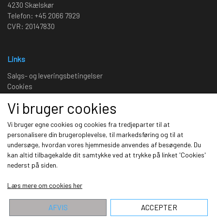
4230 Skælskør
Telefon: +45 2066 7929
CVR: 20147830
Links
Salgs- og leveringsbetingelser
Cookies
Fortrydelse og reklamation
Vi bruger cookies
Kunde login
Om os
Vi bruger egne cookies og cookies fra tredjeparter til at
personalisere din brugeroplevelse, til markedsføring og til at
undersøge, hvordan vores hjemmeside anvendes af besøgende. Du
Sociale medier
kan altid tilbagekalde dit samtykke ved at trykke på linket 'Cookies'
nederst på siden.
Læs mere om cookies her
AFVIS
ACCEPTER