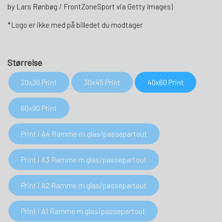
by Lars Rønbøg / FrontZoneSport via Getty Images)
*Logo er ikke med på billedet du modtager
Størrelse
20x30 Print
30x45 Print
40x60 Print
60x90 Print
Print i A4 Ramme m.glas/passepartout
Print i A3 Ramme m.glas/passepartout
Print i A2 Ramme m.glas/passepartout
Print i A1 Ramme m.glas/passepartout