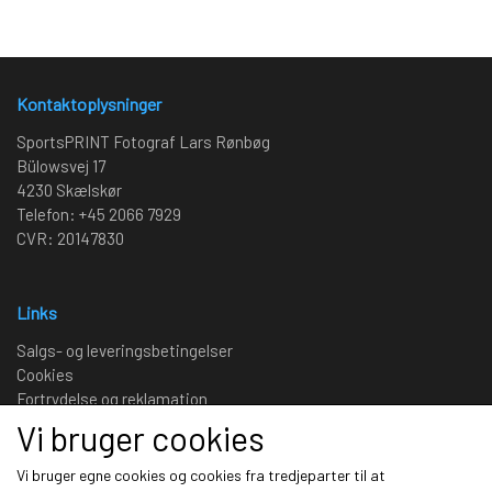
Kontaktoplysninger
SportsPRINT Fotograf Lars Rønbøg
Bülowsvej 17
4230 Skælskør
Telefon: +45 2066 7929
CVR: 20147830
Links
Salgs- og leveringsbetingelser
Cookies
Fortrydelse og reklamation
Kunde login
Vi bruger cookies
Om os
Vi bruger egne cookies og cookies fra tredjeparter til at