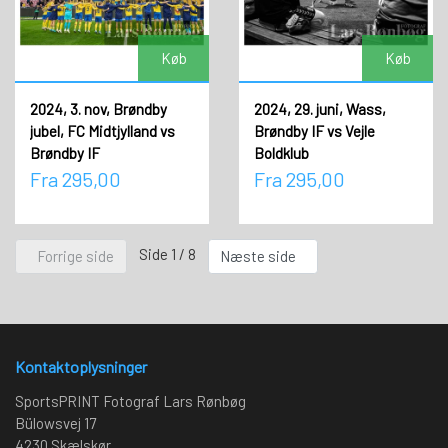
Køb
Køb
2024, 3. nov, Brøndby
2024, 29. juni, Wass,
jubel, FC Midtjylland vs
Brøndby IF vs Vejle
Brøndby IF
Boldklub
Fra 295,00
Fra 295,00
Side 1 / 8
Forrige side
Næste side
Kontaktoplysninger
SportsPRINT Fotograf Lars Rønbøg
Bülowsvej 17
4230 Skælskør