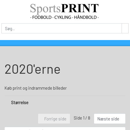
2020'erne
Køb print og indrammede billeder
Størrelse
Side 1 / 8
Forrige side
Næste side