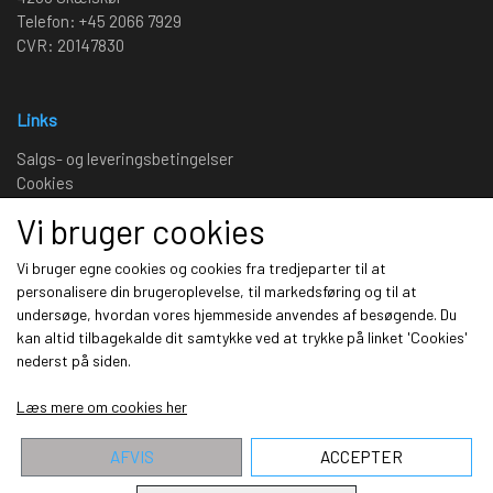
Telefon: +45 2066 7929
CVR: 20147830
Links
Salgs- og leveringsbetingelser
Cookies
Fortrydelse og reklamation
Vi bruger cookies
Kunde login
Om os
Vi bruger egne cookies og cookies fra tredjeparter til at
personalisere din brugeroplevelse, til markedsføring og til at
undersøge, hvordan vores hjemmeside anvendes af besøgende. Du
Sociale medier
kan altid tilbagekalde dit samtykke ved at trykke på linket 'Cookies'
nederst på siden.
Læs mere om cookies her
AFVIS
ACCEPTER