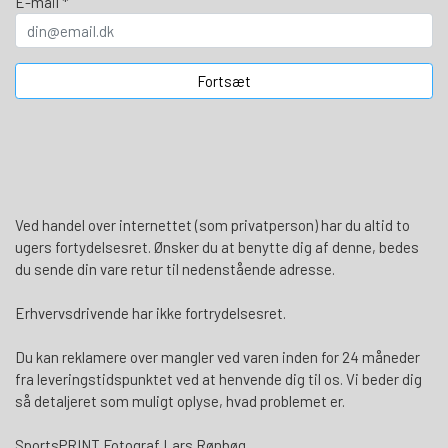
E-mail *
Fortsæt
Ved handel over internettet (som privatperson) har du altid to
ugers fortydelsesret. Ønsker du at benytte dig af denne, bedes
du sende din vare retur til nedenstående adresse.
Erhvervsdrivende har ikke fortrydelsesret.
Du kan reklamere over mangler ved varen inden for 24 måneder
fra leveringstidspunktet ved at henvende dig til os. Vi beder dig
så detaljeret som muligt oplyse, hvad problemet er.
SportsPRINT Fotograf Lars Rønbøg