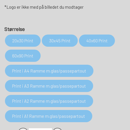
*Logo er ikke med på billedet du modtager
Størrelse
20x30 Print
30x45 Print
40x60 Print
60x90 Print
Print i A4 Ramme m.glas/passepartout
Print i A3 Ramme m.glas/passepartout
Print i A2 Ramme m.glas/passepartout
Print i A1 Ramme m.glas/passepartout