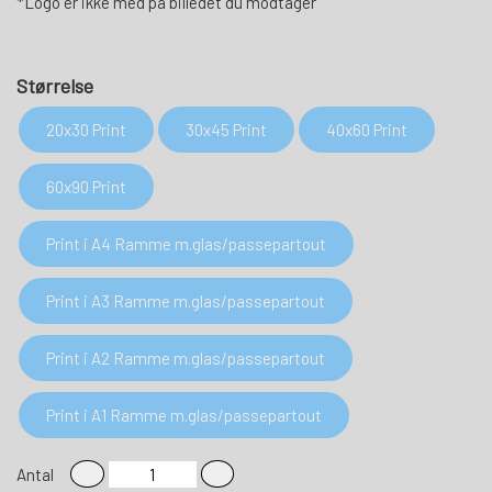
*Logo er ikke med på billedet du modtager
Størrelse
20x30 Print
30x45 Print
40x60 Print
60x90 Print
Print i A4 Ramme m.glas/passepartout
Print i A3 Ramme m.glas/passepartout
Print i A2 Ramme m.glas/passepartout
Print i A1 Ramme m.glas/passepartout
Antal