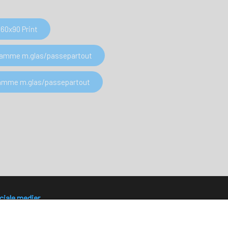
60x90 Print
 Ramme m.glas/passepartout
 Ramme m.glas/passepartout
ciale medier