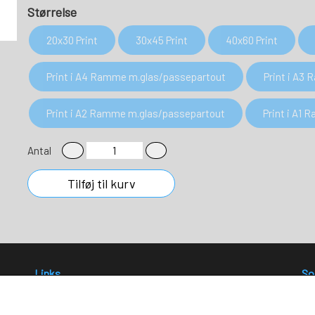
Størrelse
20x30 Print
30x45 Print
40x60 Print
Print i A4 Ramme m.glas/passepartout
Print i A3
Print i A2 Ramme m.glas/passepartout
Print i A1
Antal
Tilføj til kurv
Links
So
Salgs- og leveringsbetingelser
Cookies