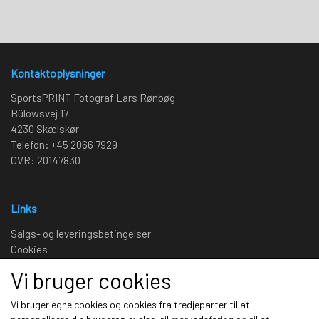
Kontaktoplysninger
SportsPRINT Fotograf Lars Rønbøg
Bülowsvej 17
4230 Skælskør
Telefon: +45 2066 7929
CVR: 20147830
Links
Salgs- og leveringsbetingelser
Cookies
Fortrydelse og reklamation
Vi bruger cookies
Kunde login
Om os
Vi bruger egne cookies og cookies fra tredjeparter til at