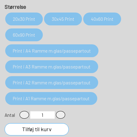
Størrelse
20x30 Print
30x45 Print
40x60 Print
60x90 Print
Print i A4 Ramme m.glas/passepartout
Print i A3 Ramme m.glas/passepartout
Print i A2 Ramme m.glas/passepartout
Print i A1 Ramme m.glas/passepartout
Antal
Tilføj til kurv