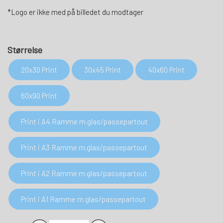
*Logo er ikke med på billedet du modtager
Størrelse
20x30 Print
30x45 Print
40x60 Print
60x90 Print
Print i A4 Ramme m.glas/passepartout
Print i A3 Ramme m.glas/passepartout
Print i A2 Ramme m.glas/passepartout
Print i A1 Ramme m.glas/passepartout