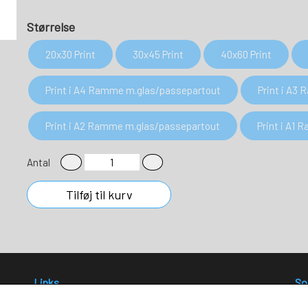
Størrelse
20x30 Print
30x45 Print
40x60 Print
Print i A4 Ramme m.glas/passepartout
Print i A3
Print i A2 Ramme m.glas/passepartout
Print i A1
Antal
Tilføj til kurv
Links
So
Salgs- og leveringsbetingelser