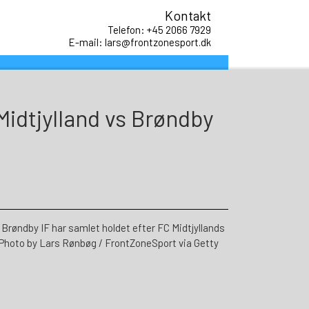
Kontakt
Telefon: +45 2066 7929
E-mail: lars@frontzonesport.dk
 Midtjylland vs Brøndby
røndby IF har samlet holdet efter FC Midtjyllands
 (Photo by Lars Rønbøg / FrontZoneSport via Getty