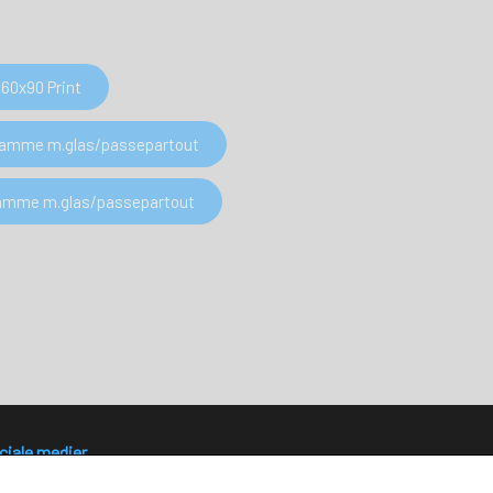
60x90 Print
 Ramme m.glas/passepartout
 Ramme m.glas/passepartout
ciale medier