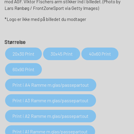
mod AGF. Viktor Fischers arm stikker ind i billedet. (Photo by
Lars Rønbøg / FrontZoneSport via Getty Images)
*Logo er ikke med på billedet du modtager
Størrelse
20x30 Print
30x45 Print
40x60 Print
60x90 Print
Print i A4 Ramme m.glas/passepartout
Print i A3 Ramme m.glas/passepartout
Print i A2 Ramme m.glas/passepartout
Print i A1 Ramme m.glas/passepartout