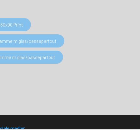
60x90 Print
 Ramme m.glas/passepartout
 Ramme m.glas/passepartout
ciale medier