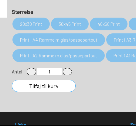
Størrelse
20x30 Print
30x45 Print
40x60 Print
Print i A4 Ramme m.glas/passepartout
Print i A3
Print i A2 Ramme m.glas/passepartout
Print i A1
Antal
Tilføj til kurv
Links
So
Salgs- og leveringsbetingelser