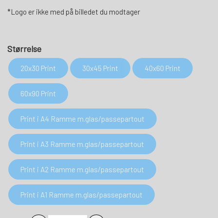
*Logo er ikke med på billedet du modtager
Størrelse
20x30 Print
30x45 Print
40x60 Print
60x90 Print
Print i A4 Ramme m.glas/passepartout
Print i A3 Ramme m.glas/passepartout
Print i A2 Ramme m.glas/passepartout
Print i A1 Ramme m.glas/passepartout