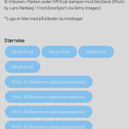
B-tribunen i Parken under VM Kval. kampen mod Skotland. (Photo
by Lars Rønbøg / FrontZoneSport via Getty Images)
*Logo er ikke med på billedet du modtager
Størrelse
20x30 Print
30x45 Print
40x60 Print
60x90 Print
Print i A4 Ramme m.glas/passepartout
Print i A3 Ramme m.glas/passepartout
Print i A2 Ramme m.glas/passepartout
Print i A2 Ramme m.glas/passepartout