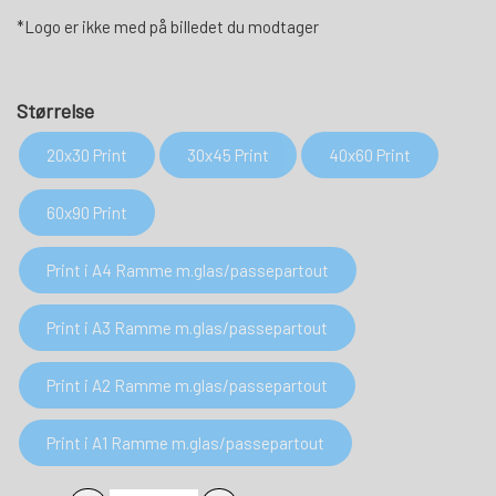
*Logo er ikke med på billedet du modtager
Størrelse
20x30 Print
30x45 Print
40x60 Print
60x90 Print
Print i A4 Ramme m.glas/passepartout
Print i A3 Ramme m.glas/passepartout
Print i A2 Ramme m.glas/passepartout
Print i A1 Ramme m.glas/passepartout