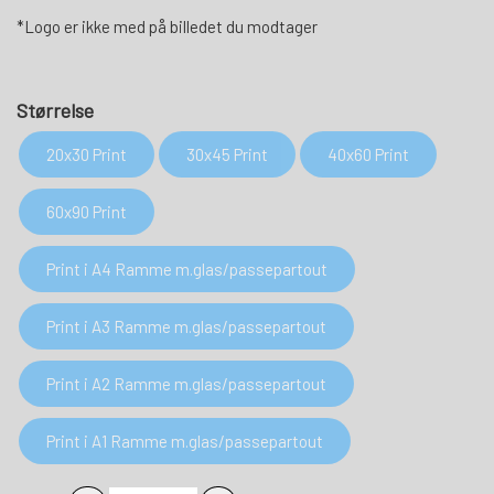
*Logo er ikke med på billedet du modtager
Størrelse
20x30 Print
30x45 Print
40x60 Print
60x90 Print
Print i A4 Ramme m.glas/passepartout
Print i A3 Ramme m.glas/passepartout
Print i A2 Ramme m.glas/passepartout
Print i A1 Ramme m.glas/passepartout