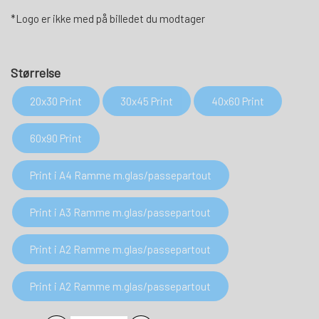
*Logo er ikke med på billedet du modtager
Størrelse
20x30 Print
30x45 Print
40x60 Print
60x90 Print
Print i A4 Ramme m.glas/passepartout
Print i A3 Ramme m.glas/passepartout
Print i A2 Ramme m.glas/passepartout
Print i A2 Ramme m.glas/passepartout