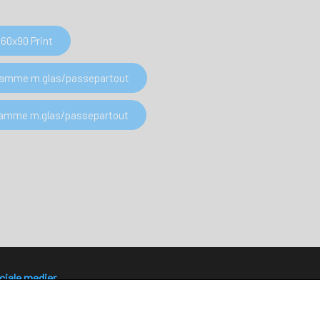
60x90 Print
 Ramme m.glas/passepartout
 Ramme m.glas/passepartout
ciale medier