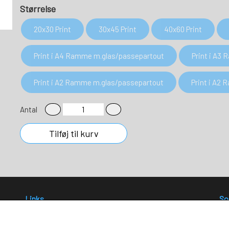
Størrelse
20x30 Print
30x45 Print
40x60 Print
Print i A4 Ramme m.glas/passepartout
Print i A3
Print i A2 Ramme m.glas/passepartout
Print i A2
Antal
Tilføj til kurv
Links
So
Salgs- og leveringsbetingelser
Cookies