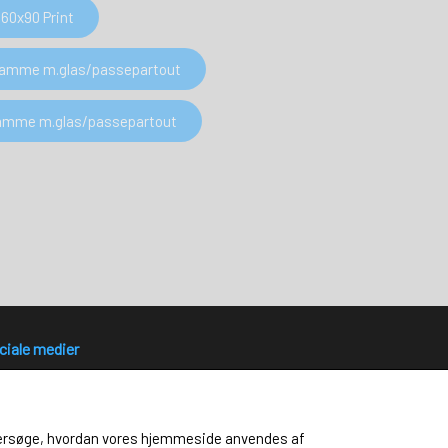
60x90 Print
 Ramme m.glas/passepartout
 Ramme m.glas/passepartout
ciale medier
 undersøge, hvordan vores hjemmeside anvendes af