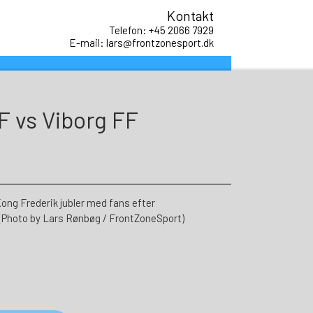
Kontakt
Telefon: +45 2066 7929
E-mail: lars@frontzonesport.dk
F vs Viborg FF
g Frederik jubler med fans efter
(Photo by Lars Rønbøg / FrontZoneSport)