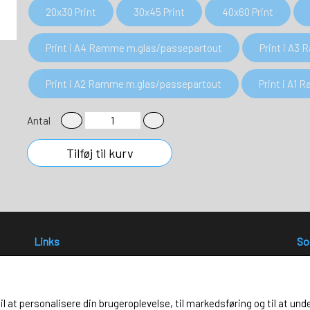
20x30 Print
30x45 Print
40x60 Print
Print i A4 Ramme m.glas/passepartout
Print i A3
Print i A2 Ramme m.glas/passepartout
Print i A1
Antal
Tilføj til kurv
Links
So
Salgs- og leveringsbetingelser
Cookies
Fortrydelse og reklamation
til at personalisere din brugeroplevelse, til markedsføring og til at