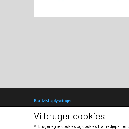
Kontaktoplysninger
SportsPRINT Fotograf Lars Rønbøg
Vi bruger cookies
Bülowsvej 17
4230 Skælskør
Vi bruger egne cookies og cookies fra tredjeparter 