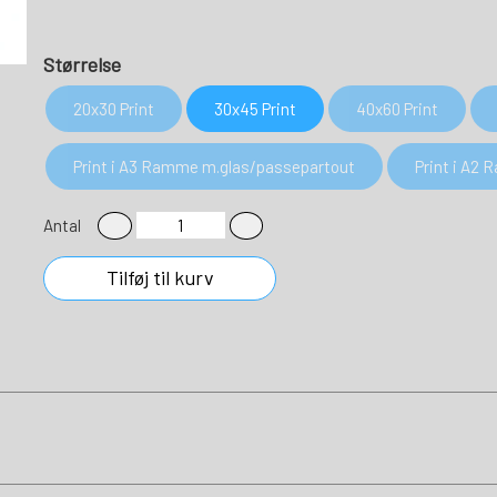
Størrelse
20x30 Print
30x45 Print
40x60 Print
Print i A3 Ramme m.glas/passepartout
Print i A2
Antal
Tilføj til kurv