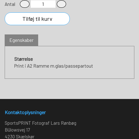
Antal
Tilføj til kurv
Egenskaber
Størrelse
Print i A2 Ramme m.glas/passepartout
Kontaktoplysninger
SportsPRINT Fotograf Lars Rønbøg
Bülowsvej 17
4230 Skælskør