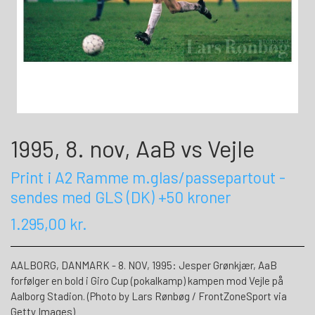
1995, 8. nov, AaB vs Vejle
Print i A2 Ramme m.glas/passepartout -
sendes med GLS (DK) +50 kroner
1.295,00 kr.
AALBORG, DANMARK - 8. NOV, 1995: Jesper Grønkjær, AaB
forfølger en bold i Giro Cup (pokalkamp) kampen mod Vejle på
Aalborg Stadion. (Photo by Lars Rønbøg / FrontZoneSport via
Getty Images)