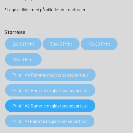
*Logo er ikke med på billedet du modtager
Størrelse
20x30 Print
30x45 Print
40x60 Print
60x90 Print
Print i A4 Ramme m.glas/passepartout
Print i A3 Ramme m.glas/passepartout
Print i A2 Ramme m.glas/passepartout
Print i A1 Ramme m.glas/passepartout