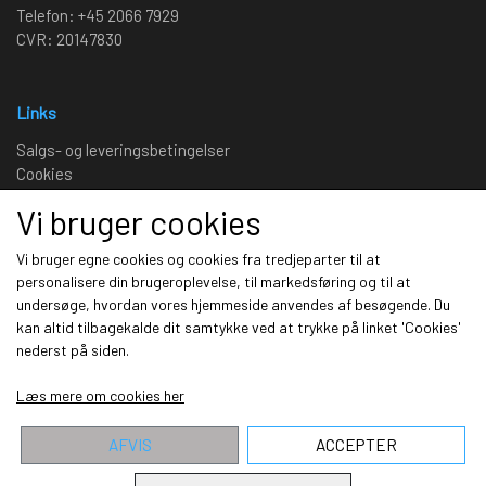
Telefon: +45 2066 7929
CVR: 20147830
Links
Salgs- og leveringsbetingelser
Cookies
Fortrydelse og reklamation
Vi bruger cookies
Kunde login
Om os
Vi bruger egne cookies og cookies fra tredjeparter til at
personalisere din brugeroplevelse, til markedsføring og til at
undersøge, hvordan vores hjemmeside anvendes af besøgende. Du
Sociale medier
kan altid tilbagekalde dit samtykke ved at trykke på linket 'Cookies'
nederst på siden.
Læs mere om cookies her
AFVIS
ACCEPTER