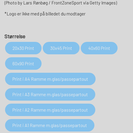
(Photo by Lars Rønbøg / FrontZoneSport via Getty Images)
*Logo er ikke med på billedet du modtager
Størrelse
20x30 Print
30x45 Print
40x60 Print
60x90 Print
Print i A4 Ramme m.glas/passepartout
Print i A3 Ramme m.glas/passepartout
Print i A2 Ramme m.glas/passepartout
Print i A1 Ramme m.glas/passepartout