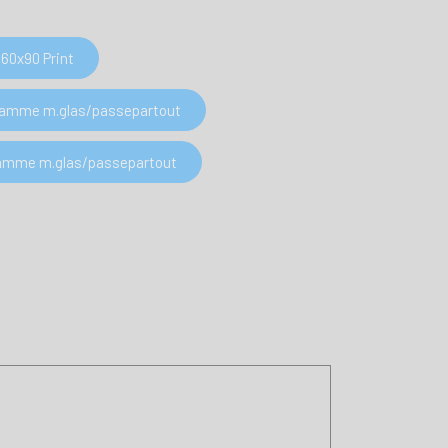
60x90 Print
 Ramme m.glas/passepartout
 Ramme m.glas/passepartout