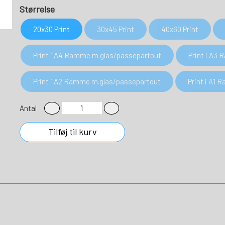
Størrelse
20x30 Print
30x45 Print
40x60 Print
Print i A4 Ramme m.glas/passepartout
Print i A3
Print i A2 Ramme m.glas/passepartout
Print i A1
Antal
Tilføj til kurv