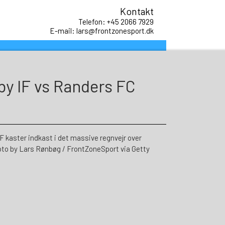
Kontakt
Telefon: +45 2066 7929
E-mail: lars@frontzonesport.dk
dby IF vs Randers FC
kaster indkast i det massive regnvejr over
to by Lars Rønbøg / FrontZoneSport via Getty