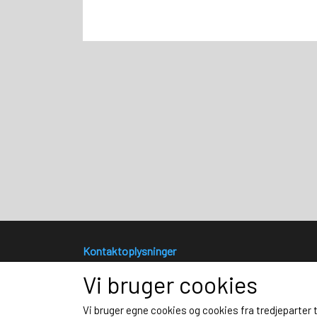
Kontaktoplysninger
SportsPRINT Fotograf Lars Rønbøg
Vi bruger cookies
Bülowsvej 17
4230 Skælskør
Vi bruger egne cookies og cookies fra tredjeparter 