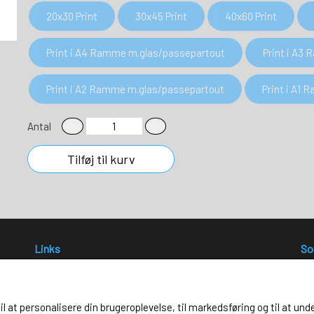
20x30 Print
30x45 Print
40x60 Print
Print i A4 Ramme m.glas/passepartout
Print i A3
Print i A2 Ramme m.glas/passepartout
Print i A1
Antal
Tilføj til kurv
Links
So
Salgs- og leveringsbetingelser
Cookies
Fortrydelse og reklamation
til at personalisere din brugeroplevelse, til markedsføring og til at