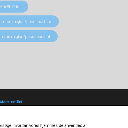
60x90 Print
 Ramme m.glas/passepartout
 Ramme m.glas/passepartout
ciale medier
 undersøge, hvordan vores hjemmeside anvendes af