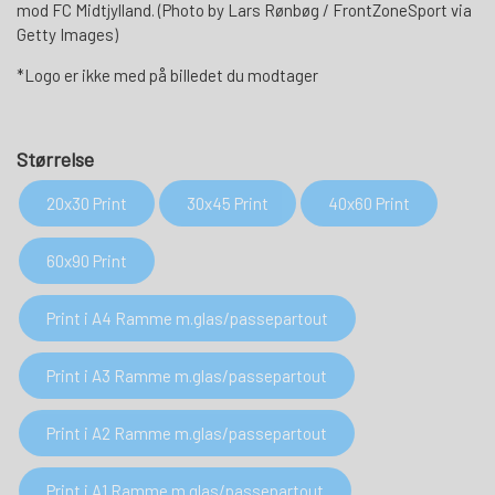
mod FC Midtjylland. (Photo by Lars Rønbøg / FrontZoneSport via
Getty Images)
*Logo er ikke med på billedet du modtager
Størrelse
20x30 Print
30x45 Print
40x60 Print
60x90 Print
Print i A4 Ramme m.glas/passepartout
Print i A3 Ramme m.glas/passepartout
Print i A2 Ramme m.glas/passepartout
Print i A1 Ramme m.glas/passepartout