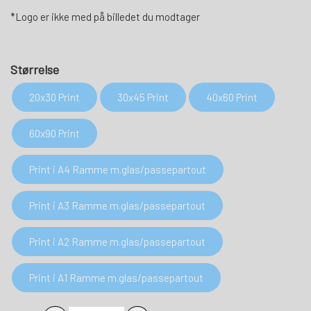
*Logo er ikke med på billedet du modtager
Størrelse
20x30 Print
30x45 Print
40x60 Print
60x90 Print
Print i A4 Ramme m.glas/passepartout
Print i A3 Ramme m.glas/passepartout
Print i A2 Ramme m.glas/passepartout
Print i A1 Ramme m.glas/passepartout