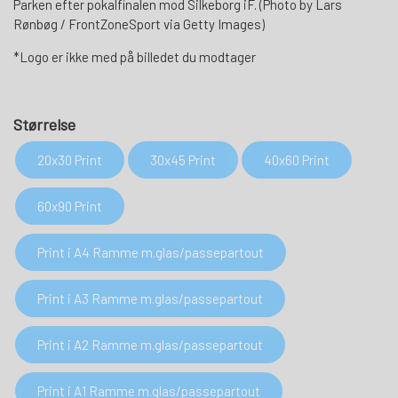
Parken efter pokalfinalen mod Silkeborg iF. (Photo by Lars
Rønbøg / FrontZoneSport via Getty Images)
*Logo er ikke med på billedet du modtager
Størrelse
20x30 Print
30x45 Print
40x60 Print
60x90 Print
Print i A4 Ramme m.glas/passepartout
Print i A3 Ramme m.glas/passepartout
Print i A2 Ramme m.glas/passepartout
Print i A1 Ramme m.glas/passepartout