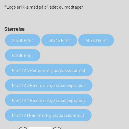
*Logo er ikke med på billedet du modtager
Størrelse
20x30 Print
30x45 Print
40x60 Print
60x90 Print
Print i A4 Ramme m.glas/passepartout
Print i A3 Ramme m.glas/passepartout
Print i A2 Ramme m.glas/passepartout
Print i A1 Ramme m.glas/passepartout