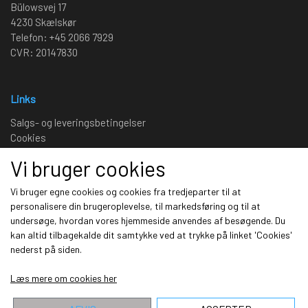
Bülowsvej 17
4230 Skælskør
Telefon: +45 2066 7929
CVR: 20147830
Links
Salgs- og leveringsbetingelser
Cookies
Fortrydelse og reklamation
Vi bruger cookies
Kunde login
Om os
Vi bruger egne cookies og cookies fra tredjeparter til at
personalisere din brugeroplevelse, til markedsføring og til at
undersøge, hvordan vores hjemmeside anvendes af besøgende. Du
Sociale medier
kan altid tilbagekalde dit samtykke ved at trykke på linket 'Cookies'
nederst på siden.
Læs mere om cookies her