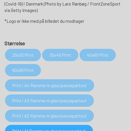
(Covid-19) i Danmark (Photo by Lars Rønbøg / FrontZoneSport
via Getty Images)
*Logo er ikke med på billedet du modtager
Størrelse
20x30 Print
30x45 Print
40x60 Print
60x90 Print
Print i A4 Ramme m.glas/passepartout
Print i A3 Ramme m.glas/passepartout
Print i A2 Ramme m.glas/passepartout
Print i A1 Ramme m.glas/passepartout