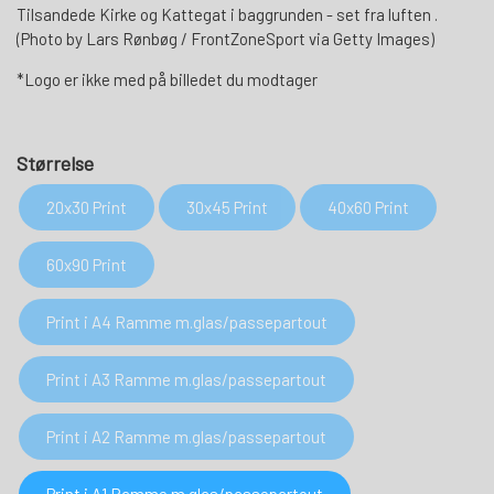
Tilsandede Kirke og Kattegat i baggrunden - set fra luften .
(Photo by Lars Rønbøg / FrontZoneSport via Getty Images)
*Logo er ikke med på billedet du modtager
Størrelse
20x30 Print
30x45 Print
40x60 Print
60x90 Print
Print i A4 Ramme m.glas/passepartout
Print i A3 Ramme m.glas/passepartout
Print i A2 Ramme m.glas/passepartout
Print i A1 Ramme m.glas/passepartout