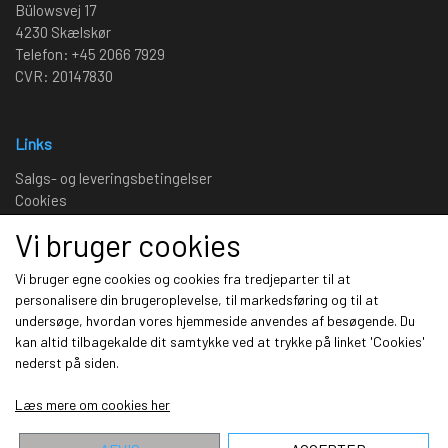
Bülowsvej 17
4230 Skælskør
Telefon: +45 2066 7929
CVR: 20147830
Links
Salgs- og leveringsbetingelser
Cookies
Fortrydelse og reklamation
Vi bruger cookies
Kunde login
Om os
Vi bruger egne cookies og cookies fra tredjeparter til at
personalisere din brugeroplevelse, til markedsføring og til at
undersøge, hvordan vores hjemmeside anvendes af besøgende. Du
Sociale medier
kan altid tilbagekalde dit samtykke ved at trykke på linket 'Cookies'
nederst på siden.
Læs mere om cookies her