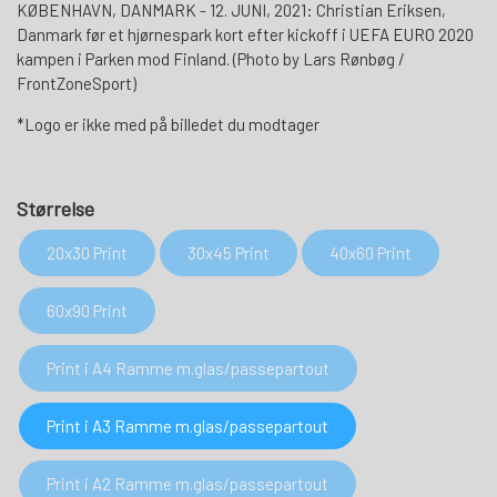
KØBENHAVN, DANMARK - 12. JUNI, 2021: Christian Eriksen,
Danmark før et hjørnespark kort efter kickoff i UEFA EURO 2020
kampen i Parken mod Finland. (Photo by Lars Rønbøg /
FrontZoneSport)
*Logo er ikke med på billedet du modtager
Størrelse
20x30 Print
30x45 Print
40x60 Print
60x90 Print
Print i A4 Ramme m.glas/passepartout
Print i A3 Ramme m.glas/passepartout
Print i A2 Ramme m.glas/passepartout