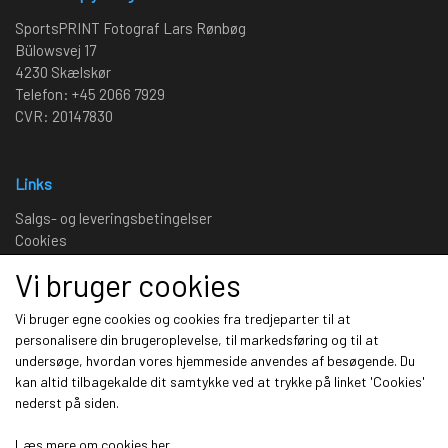
SportsPRINT Fotograf Lars Rønbøg
Bülowsvej 17
4230 Skælskør
Telefon: +45 2066 7929
CVR: 20147830
Links
Salgs- og leveringsbetingelser
Cookies
Fortrydelse og reklamation
Vi bruger cookies
Kunde login
Om os
Vi bruger egne cookies og cookies fra tredjeparter til at
personalisere din brugeroplevelse, til markedsføring og til at
undersøge, hvordan vores hjemmeside anvendes af besøgende. Du
Sociale medier
kan altid tilbagekalde dit samtykke ved at trykke på linket 'Cookies'
nederst på siden.
Læs mere om cookies her